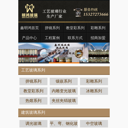
鑫明鸿首页
拼镜系列
教堂彩系列
彩雕系列
产品中心
工程案例
联系方式
招商加盟
工艺玻璃系列
拼镜系列
镶嵌系列
彩雕系列
教堂彩系列
内雕变光玻璃
冰雕系列
热熔系列
夹丝夹绢玻璃
建筑玻璃系列
调光玻璃
平、弯、钢化玻
中空玻璃