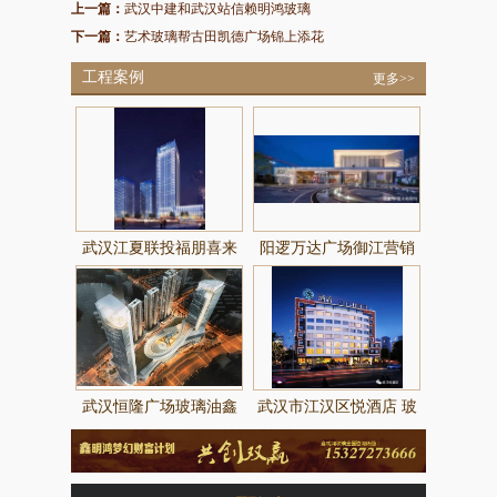
上一篇：
武汉中建和武汉站信赖明鸿玻璃
下一篇：
艺术玻璃帮古田凯德广场锦上添花
工程案例
更多>>
武汉江夏联投福朋喜来
阳逻万达广场御江营销
登酒店
中心玻璃由鑫明鸿玻璃
提供制作
武汉恒隆广场玻璃油鑫
武汉市江汉区悦酒店 玻
明鸿玻璃提供制作
璃由武汉鑫明鸿提供