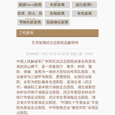
璃
镀膜low-e玻璃
夹胶玻璃
超白玻璃5-
19mm
防弹、防火、防
彩釉玻璃
有色玻璃
爆玻璃
弯钢夹胶玻璃
双曲钢化玻璃
工程案例
艺术玻璃武汉总医院选鑫明鸿
发布时间：
2017-11-9 16:42:35
浏览人数：
6234
中国人民解放军广州军区武汉总医院坐落在风景优
美的洪山脚下。是一所集医疗、教学、科研、预
防、保健、急救为一体的大型综合性军队医院，先
后被评为三级甲等医院、爱婴医院、全国百佳医
院、全军为部队服务先进医院，是湖北省（武汉
市）城镇职工基本医疗保险定点医院、湖北省新型
农村合作医疗省级定点医院、武汉市新型农村合作
医疗市级定点医院、武汉市生育保险定点医院、湖
北省大学生医保定点医院、“中国红十字基金会”天使
阳光基金定点医院、中华慈善总会“微笑列车”全国定
点医院。