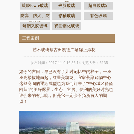
璃
镀膜low-e玻璃
夹胶玻璃
超白玻璃5-
19mm
防弹、防火、防
彩釉玻璃
有色玻璃
爆玻璃
弯钢夹胶玻璃
双曲钢化玻璃
工程案例
艺术玻璃帮古田凯德广场锦上添花
发布时间：
2017-11-9 16:36:14
浏览人数：
6135
如今的古田，早已没有了儿时记忆中的样子，一座
座高楼拔地而起，红星美凯龙、宜家荟聚购物中心
这些商圈的逐渐成型也为我们迎来了“中心城区价值
回归”的美好愿景，生态、宜居、便利的美好时光也
许会来的有点晚，但是它一定会不负所有人的期
望！