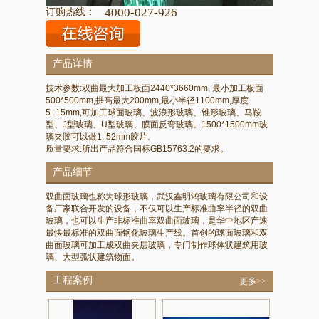
订购热线：
4000-027-926
产品详情
技术参数:双曲最大加工板面2440*3660mm, 最小加工板面
500*500mm,拱高最大200mm,最小半径1100mm,厚度
5- 15mm,可加工球面玻璃、波浪形玻璃、锥形玻璃、马鞍
型、J型玻璃、U型玻璃、膜面反弯玻璃。1500*1500mm玻
璃夹胶可以做1. 52mm胶片。
质量要求:所出产品符合国标GB15763.2的要求。
产品细节
双曲面玻璃也称为球形玻璃，武汉鑫明鸿玻璃有限公司和设
备厂家联合开发的设备，不仅可以生产标准曲率半径的双曲
玻璃，也可以生产非标准曲率双曲面玻璃，是华中地区产速
最快最标准的双曲面钢化玻璃生产线。首创的球面玻璃和双
曲面玻璃可加工成双曲夹层玻璃，专门制作球体状建筑用玻
璃、大型弧状建筑物面。
工程案例
更多>>