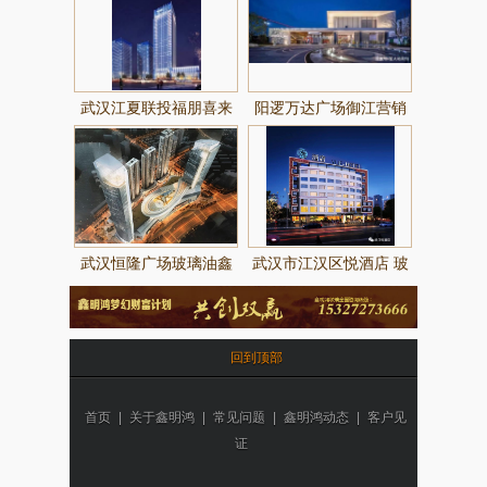
武汉江夏联投福朋喜来
阳逻万达广场御江营销
登酒店
中心玻璃由鑫明鸿玻璃
提供制作
武汉恒隆广场玻璃油鑫
武汉市江汉区悦酒店 玻
明鸿玻璃提供制作
璃由武汉鑫明鸿提供
回到顶部
首页
|
关于鑫明鸿
|
常见问题
|
鑫明鸿动态
|
客户见
证