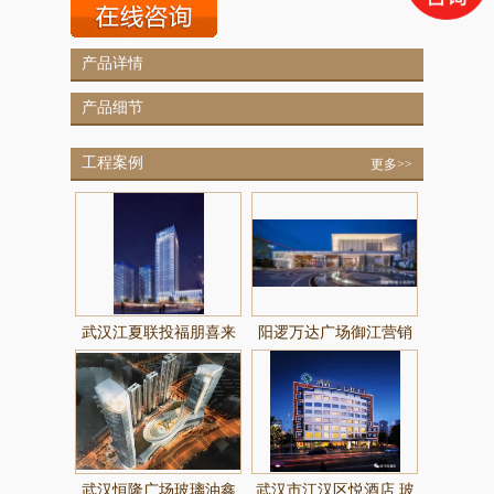
产品详情
产品细节
工程案例
更多>>
武汉江夏联投福朋喜来
阳逻万达广场御江营销
登酒店
中心玻璃由鑫明鸿玻璃
提供制作
武汉恒隆广场玻璃油鑫
武汉市江汉区悦酒店 玻