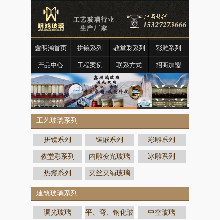
鑫明鸿首页
拼镜系列
教堂彩系列
彩雕系列
产品中心
工程案例
联系方式
招商加盟
工艺玻璃系列
拼镜系列
镶嵌系列
彩雕系列
教堂彩系列
内雕变光玻璃
冰雕系列
热熔系列
夹丝夹绢玻璃
建筑玻璃系列
调光玻璃
平、弯、钢化玻
中空玻璃