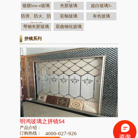
璃
镀膜low-e玻璃
夹胶玻璃
超白玻璃5-
19mm
防弹、防火、防
彩釉玻璃
有色玻璃
爆玻璃
弯钢夹胶玻璃
双曲钢化玻璃
拼镜系列
明鸿玻璃之拼镜54
产品介绍：
订购热线：
4000-027-926