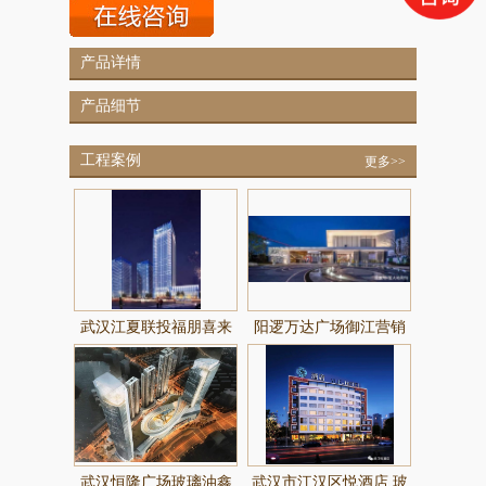
产品详情
产品细节
工程案例
更多>>
武汉江夏联投福朋喜来
阳逻万达广场御江营销
登酒店
中心玻璃由鑫明鸿玻璃
提供制作
武汉恒隆广场玻璃油鑫
武汉市江汉区悦酒店 玻