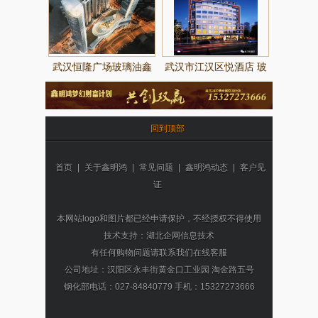
提供制作
武汉恒隆广场玻璃油鑫
武汉市江汉区悦酒店 玻
明鸿玻璃提供制作
璃由武汉鑫明鸿提供
回到顶部
首页
|
关于鑫明鸿
|
常见问题
|
鑫明鸿动态
|
客户见
证
本网站logo和图片都已经申请保护，不经授权不得使用
技术支持：湖北企网信息技术
有任何购物问题请联系我们在线客服
公司地址：汉阳区永丰街黄金口工业园 淘金路五号
钢化部电话：027-84840779 手机：15327273666