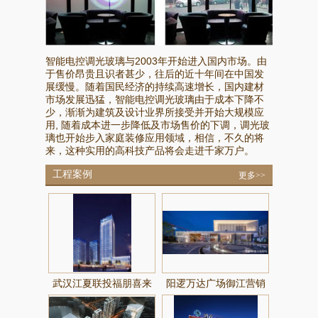
智能电控调光玻璃与2003年开始进入国内市场。由
于售价昂贵且识者甚少，往后的近十年间在中国发
展缓慢。随着国民经济的持续高速增长，国内建材
市场发展迅猛，智能电控调光玻璃由于成本下降不
少，渐渐为建筑及设计业界所接受并开始大规模应
用, 随着成本进一步降低及市场售价的下调，调光玻
璃也开始步入家庭装修应用领域，相信，不久的将
来，这种实用的高科技产品将会走进千家万户。
工程案例
更多>>
武汉江夏联投福朋喜来
阳逻万达广场御江营销
登酒店
中心玻璃由鑫明鸿玻璃