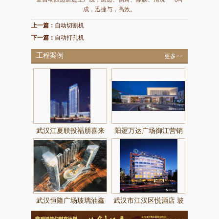
成，迅捷与，高效。
上一篇：
自动切割机
下一篇：
自动打孔机
工程案例
更多>>
武汉江夏联投福朋喜来
阳逻万达广场御江营销
登酒店
中心玻璃由鑫明鸿玻璃
提供制作
武汉恒隆广场玻璃油鑫
武汉市江汉区悦酒店 玻
明鸿玻璃提供制作
璃由武汉鑫明鸿提供