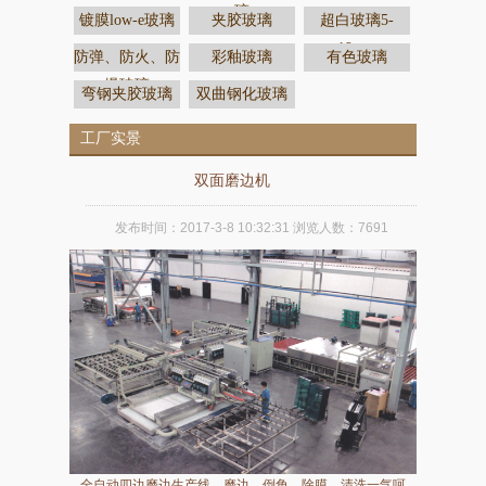
璃
镀膜low-e玻璃
夹胶玻璃
超白玻璃5-
19mm
防弹、防火、防
彩釉玻璃
有色玻璃
爆玻璃
弯钢夹胶玻璃
双曲钢化玻璃
工厂实景
双面磨边机
发布时间：
2017-3-8 10:32:31
浏览人数：
7691
全自动四边磨边生产线，磨边、倒角、除膜、清洗一气呵