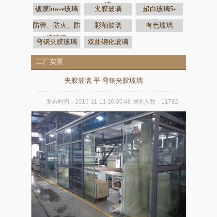
璃
镀膜low-e玻璃
夹胶玻璃
超白玻璃5-
19mm
防弹、防火、防
彩釉玻璃
有色玻璃
爆玻璃
弯钢夹胶玻璃
双曲钢化玻璃
工厂实景
夹胶玻璃 平 弯钢夹胶玻璃
发布时间：
2015-11-11 16:05:48
浏览人数：
11782