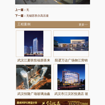
上一篇：
无
下一篇：
无锡苏胜尔高压釜
工程案例
更多>>
武汉江夏联投福朋喜来
阳逻万达广场御江营销
登酒店
中心玻璃由鑫明鸿玻璃
提供制作
武汉恒隆广场玻璃油鑫
武汉市江汉区悦酒店 玻
明鸿玻璃提供制作
璃由武汉鑫明鸿提供