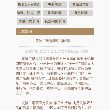
璃
镀膜low-e玻璃
夹胶玻璃
超白玻璃5-
19mm
防弹、防火、防
彩釉玻璃
有色玻璃
爆玻璃
弯钢夹胶玻璃
双曲钢化玻璃
工程案例
黄陂广场选择明鸿玻璃
发布时间：
2017-5-12 11:57:15
浏览人数：
7586
黄陂广场是武汉市黄陂区对外展示的重要地标和
CBD商业核心，业已被列为黄陂区“十一五”期间重大
实事工程及重点扶持项目。黄陂广场项目定位为黄
陂区文化休闲中心、商业核心区和高档住宅区，黄
陂广场占地约9万方，建筑面积约30万方，集市政广
场、商务办公、文化中心、星级酒店、休闲娱乐、
步行街、中外餐饮、购物中心、高档住宅等多种业
态于一体。
黄陂广场西区定位为“假日生活馆”满足黄陂区人
民的日常生活购物，中区以华谊兄弟影院为主力店