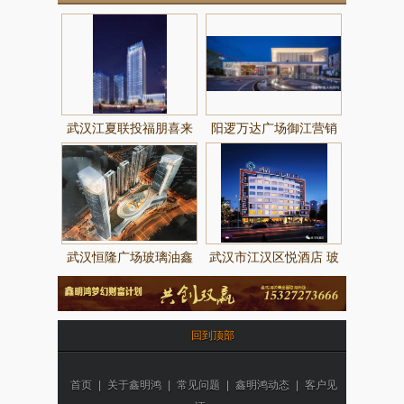
武汉江夏联投福朋喜来
阳逻万达广场御江营销
登酒店
中心玻璃由鑫明鸿玻璃
提供制作
武汉恒隆广场玻璃油鑫
武汉市江汉区悦酒店 玻
明鸿玻璃提供制作
璃由武汉鑫明鸿提供
回到顶部
首页
|
关于鑫明鸿
|
常见问题
|
鑫明鸿动态
|
客户见