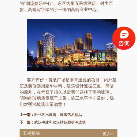
的“潮流娱乐中心”。东区为集五星级酒店、时尚百
货、高端写字楼的于一体的高端商业中心。
客户评价：黄陂广场是非常重要的项目，内外建
筑及装修选用豪华材料，建筑设计遵循庄重、简洁
的原则，在考察了很久以后我们选择了明鸿玻璃，
明鸿的玻璃质量属于上乘，施工水平也非常好，我
们对明鸿玻璃非常满意！
上一篇：
8十8艺术玻璃，玻璃艺术精品
下一篇：
武汉中建和武汉站信赖明鸿玻璃
工程案例
更多>>