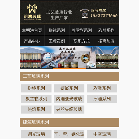
鑫明鸿首页
拼镜系列
教堂彩系列
彩雕系列
产品中心
工程案例
联系方式
招商加盟
工艺玻璃系列
拼镜系列
镶嵌系列
彩雕系列
教堂彩系列
内雕变光玻璃
冰雕系列
热熔系列
夹丝夹绢玻璃
建筑玻璃系列
调光玻璃
平、弯、钢化玻
中空玻璃